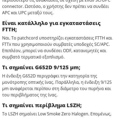
περισσότερο τις ανακλάσεις σε σχέση με έναν SC/UPC
connector. Ωστόσο, ο χρήστης δεν πρέπει να συνδέει
APC και UPC μεταξύ τους.
Είναι κατάλληλο για εγκαταστάσεις
FTTH;
Ναι. Το patchcord υποστηρίζει εγκαταστάσεις FTTH και
FTTx που χρησιμοποιούν συμβατές υποδοχές SC/APC.
Επιπλέον, μπορεί να συνδέσει ODF, κατανεμητές και
συμβατό τερματικό εξοπλισμό.
Τι σημαίνει G652D 9/125 μm;
Η ένδειξη G652D περιγράφει την κατηγορία της
μονότροπης οπτικής ίνας. Παράλληλα, η ένδειξη 9/125
μm αναφέρεται περίπου στη διάμετρο του πυρήνα και
του περιβλήματος της ίνας.
Τι σημαίνει περίβλημα LSZH;
Το LSZH σημαίνει Low Smoke Zero Halogen. Επομένως,