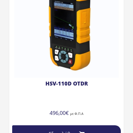
HSV-110D OTDR
496,00
€
με Φ.Π.Α