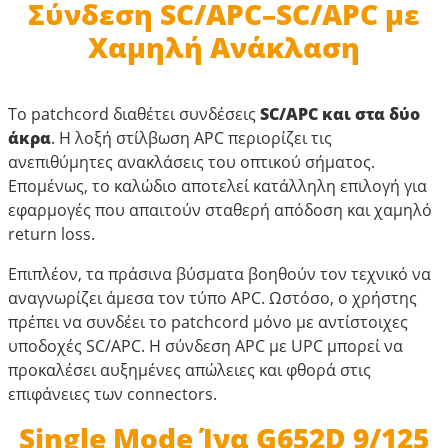
Σύνδεση SC/APC–SC/APC με
Χαμηλή Ανάκλαση
Το patchcord διαθέτει συνδέσεις
SC/APC και στα δύο
άκρα
. Η λοξή στίλβωση APC περιορίζει τις
ανεπιθύμητες ανακλάσεις του οπτικού σήματος.
Επομένως, το καλώδιο αποτελεί κατάλληλη επιλογή για
εφαρμογές που απαιτούν σταθερή απόδοση και χαμηλό
return loss.
Επιπλέον, τα πράσινα βύσματα βοηθούν τον τεχνικό να
αναγνωρίζει άμεσα τον τύπο APC. Ωστόσο, ο χρήστης
πρέπει να συνδέει το patchcord μόνο με αντίστοιχες
υποδοχές SC/APC. Η σύνδεση APC με UPC μπορεί να
προκαλέσει αυξημένες απώλειες και φθορά στις
επιφάνειες των connectors.
Single Mode Ίνα G652D 9/125