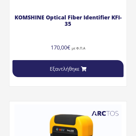
KOMSHINE Optical Fiber Identifier KFI-
35
170,00
€
με Φ.Π.Α
Εξαντλήθηκε