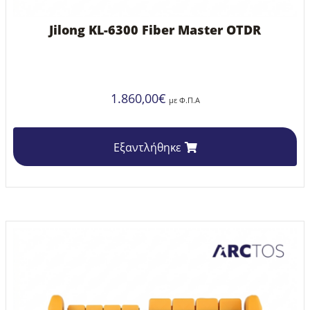
Jilong KL-6300 Fiber Master OTDR
1.860,00
€
με Φ.Π.Α
Εξαντλήθηκε