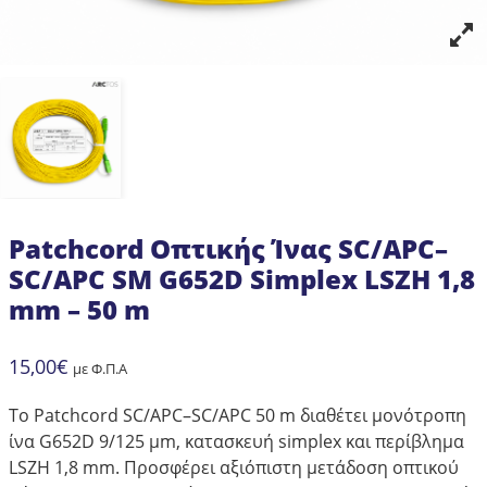
Patchcord Οπτικής Ίνας SC/APC–
SC/APC SM G652D Simplex LSZH 1,8
mm – 50 m
15,00
€
με Φ.Π.Α
Το Patchcord SC/APC–SC/APC 50 m διαθέτει μονότροπη
ίνα G652D 9/125 μm, κατασκευή simplex και περίβλημα
LSZH 1,8 mm. Προσφέρει αξιόπιστη μετάδοση οπτικού