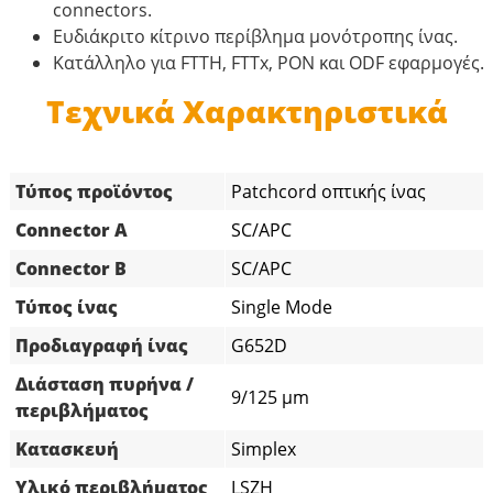
connectors.
Ευδιάκριτο κίτρινο περίβλημα μονότροπης ίνας.
Κατάλληλο για FTTH, FTTx, PON και ODF εφαρμογές.
Τεχνικά Χαρακτηριστικά
Τύπος προϊόντος
Patchcord οπτικής ίνας
Connector A
SC/APC
Connector B
SC/APC
Τύπος ίνας
Single Mode
Προδιαγραφή ίνας
G652D
Διάσταση πυρήνα /
9/125 μm
περιβλήματος
Κατασκευή
Simplex
Υλικό περιβλήματος
LSZH