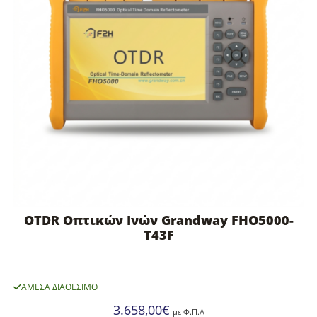
OTDR Οπτικών Ινών Grandway FHO5000-
T43F
ΆΜΕΣΑ ΔΙΑΘΈΣΙΜΟ
3.658,00
€
με Φ.Π.Α