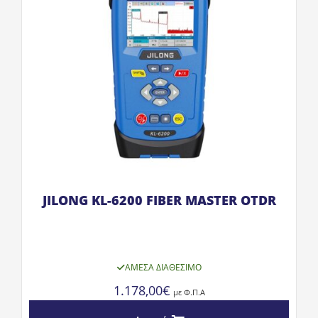
JILONG KL-6200 FIBER MASTER OTDR
ΆΜΕΣΑ ΔΙΑΘΈΣΙΜΟ
1.178,00
€
με Φ.Π.Α