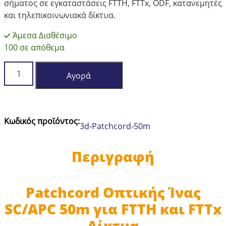
σήματος σε εγκαταστάσεις FTTH, FTTx, ODF, κατανεμητές
και τηλεπικοινωνιακά δίκτυα.
Άμεσα Διαθέσιμο
100 σε απόθεμα
Patchcord
Αγορά
Οπτικής
Ίνας
SC/APC–
SC/APC
Κωδικός προϊόντος:
3d-Patchcord-50m
SM
G652D
Simplex
Περιγραφή
LSZH
1,8
mm
Patchcord Οπτικής Ίνας
–
SC/APC 50m για FTTH και FTTx
50
Δίκτυα
m