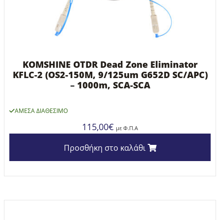
KOMSHINE OTDR Dead Zone Eliminator
KFLC-2 (OS2-150M, 9/125um G652D SC/APC)
–
1000m, SCA-SCA
ΆΜΕΣΑ ΔΙΑΘΈΣΙΜΟ
115,00
€
με Φ.Π.Α
Προσθήκη στο καλάθι