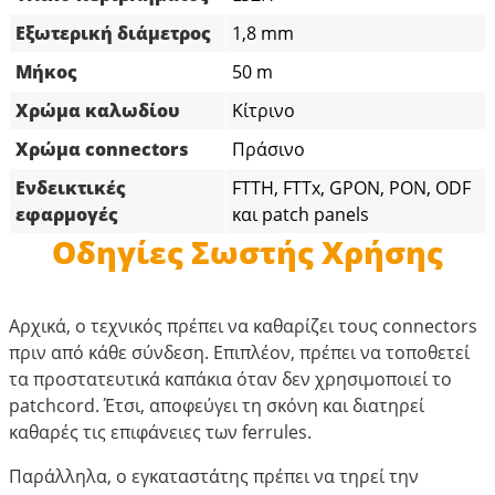
Εξωτερική διάμετρος
1,8 mm
Μήκος
50 m
Χρώμα καλωδίου
Κίτρινο
Χρώμα connectors
Πράσινο
Ενδεικτικές
FTTH, FTTx, GPON, PON, ODF
εφαρμογές
και patch panels
Οδηγίες Σωστής Χρήσης
Αρχικά, ο τεχνικός πρέπει να καθαρίζει τους connectors
πριν από κάθε σύνδεση. Επιπλέον, πρέπει να τοποθετεί
τα προστατευτικά καπάκια όταν δεν χρησιμοποιεί το
patchcord. Έτσι, αποφεύγει τη σκόνη και διατηρεί
καθαρές τις επιφάνειες των ferrules.
Παράλληλα, ο εγκαταστάτης πρέπει να τηρεί την