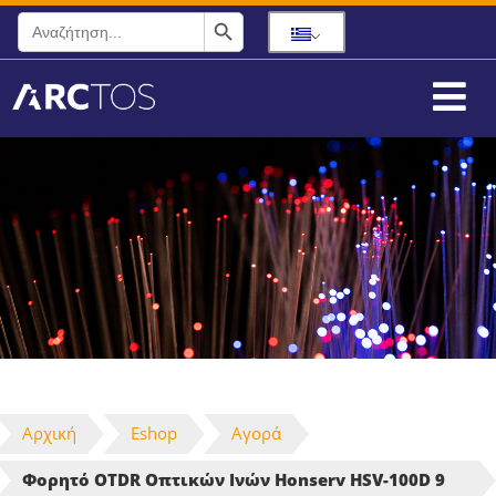
Search Button
Search
for:
Αρχική
Eshop
Αγορά
Φορητό OTDR Οπτικών Ινών Honserv HSV-100D 9