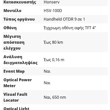
Κατασκευαστής
Honserv
Μοντέλο
HSV-100D
Τύπος οργάνου
Handheld OTDR 9 σε 1
Οθόνη
Έγχρωμη οθόνη αφής TFT 4″
Μέγιστη
απόσταση
Έως 80 km
ελέγχου
Ανάλυση
Έως 0,16 m
δειγματοληψίας
Event Map
Ναι
Optical Power
Ναι
Meter
Visual Fault
Ναι, 650 nm
Locator
Optical Light