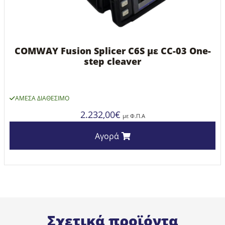
COMWAY Fusion Splicer C6S με CC-03 One-
step cleaver
ΆΜΕΣΑ ΔΙΑΘΈΣΙΜΟ
2.232,00
€
με Φ.Π.Α
Αγορά
Σχετικά προϊόντα