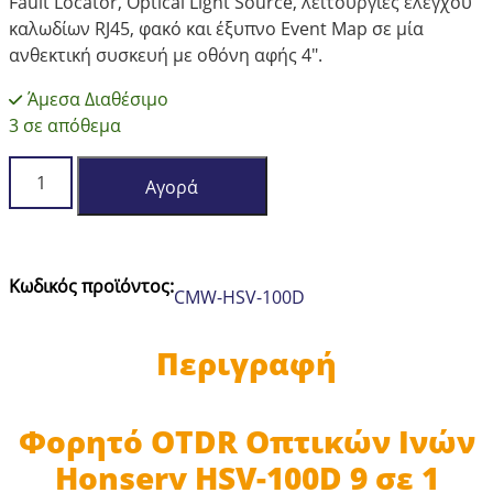
Fault Locator, Optical Light Source, λειτουργίες ελέγχου
καλωδίων RJ45, φακό και έξυπνο Event Map σε μία
ανθεκτική συσκευή με οθόνη αφής 4″.
Άμεσα Διαθέσιμο
3 σε απόθεμα
Φορητό
Αγορά
OTDR
Οπτικών
Ινών
Honserv
Κωδικός προϊόντος:
CMW-HSV-100D
HSV-
100D
9
Περιγραφή
σε
1
ποσότητα
Φορητό OTDR Οπτικών Ινών
Honserv HSV-100D 9 σε 1