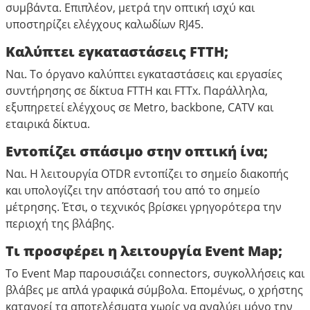
συμβάντα. Επιπλέον, μετρά την οπτική ισχύ και
υποστηρίζει ελέγχους καλωδίων RJ45.
Καλύπτει εγκαταστάσεις FTTH;
Ναι. Το όργανο καλύπτει εγκαταστάσεις και εργασίες
συντήρησης σε δίκτυα FTTH και FTTx. Παράλληλα,
εξυπηρετεί ελέγχους σε Metro, backbone, CATV και
εταιρικά δίκτυα.
Εντοπίζει σπάσιμο στην οπτική ίνα;
Ναι. Η λειτουργία OTDR εντοπίζει το σημείο διακοπής
και υπολογίζει την απόστασή του από το σημείο
μέτρησης. Έτσι, ο τεχνικός βρίσκει γρηγορότερα την
περιοχή της βλάβης.
Τι προσφέρει η λειτουργία Event Map;
Το Event Map παρουσιάζει connectors, συγκολλήσεις και
βλάβες με απλά γραφικά σύμβολα. Επομένως, ο χρήστης
κατανοεί τα αποτελέσματα χωρίς να αναλύει μόνο την