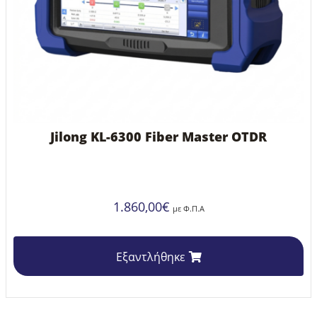
Jilong KL-6300 Fiber Master OTDR
1.860,00
€
με Φ.Π.Α
Εξαντλήθηκε