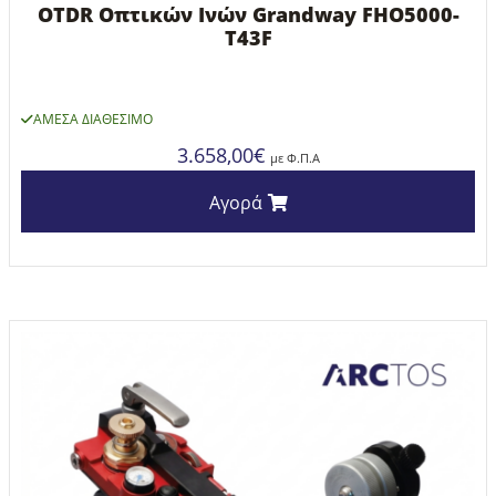
OTDR Οπτικών Ινών Grandway FHO5000-
T43F
ΆΜΕΣΑ ΔΙΑΘΈΣΙΜΟ
3.658,00
€
με Φ.Π.Α
Αγορά