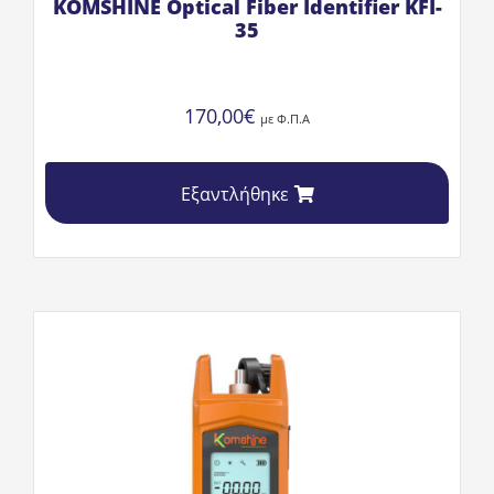
KOMSHINE Optical Fiber Identifier KFI-
35
170,00
€
με Φ.Π.Α
Εξαντλήθηκε