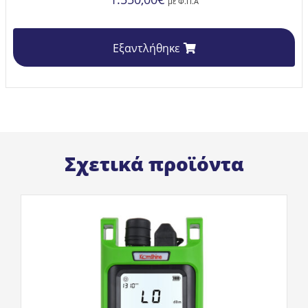
με Φ.Π.Α
Εξαντλήθηκε
Σχετικά προϊόντα