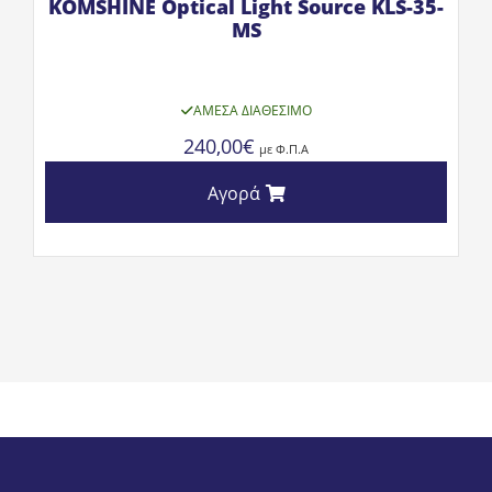
KOMSHINE Optical Light Source KLS-35-
MS
ΆΜΕΣΑ ΔΙΑΘΈΣΙΜΟ
240,00
€
με Φ.Π.Α
Αγορά