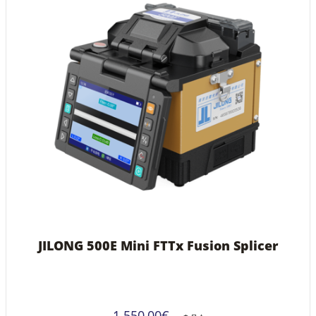
JILONG 500E Mini FTTx Fusion Splicer
1.550,00
€