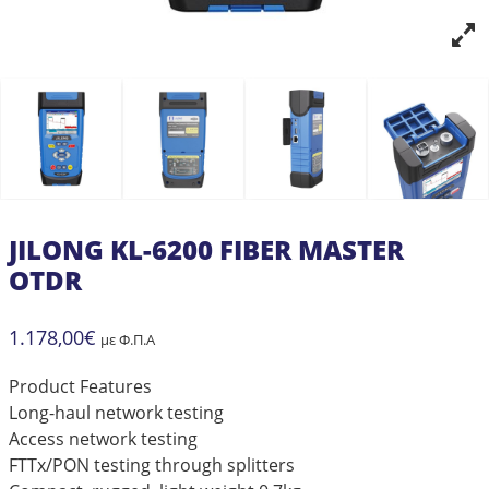
JILONG KL-6200 FIBER MASTER
OTDR
1.178,00
€
με Φ.Π.Α
Product Features
Long-haul network testing
Access network testing
FTTx/PON testing through splitters