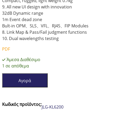
Compact, rugged, light weight 0.7kg
9. All new UI design with innovation
32dB Dynamic range
1m Event dead zone
Bult-in OPM、SLS、VFL、RJ45、FIP Modules
8. Link Map & Pass/Fail judgment functions
10. Dual wavelengths testing
PDF
Άμεσα Διαθέσιμο
1 σε απόθεμα
JILONG
Αγορά
KL-
6200
FIBER
MASTER
Κωδικός προϊόντος:
JLG-KL6200
OTDR
ποσότητα