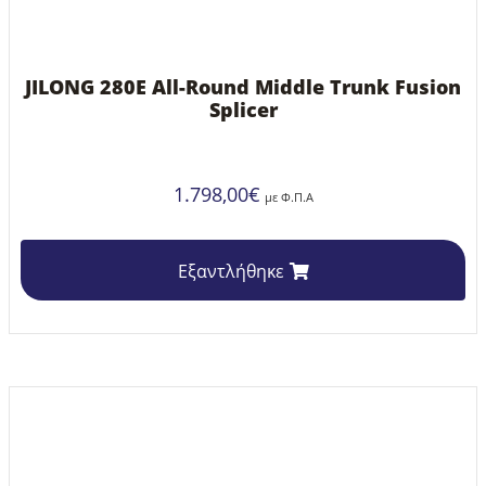
JILONG 280E All-Round Middle Trunk Fusion
Splicer
1.798,00
€
με Φ.Π.Α
Εξαντλήθηκε