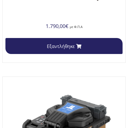
1.790,00
€
με Φ.Π.Α
Εξαντλήθηκε