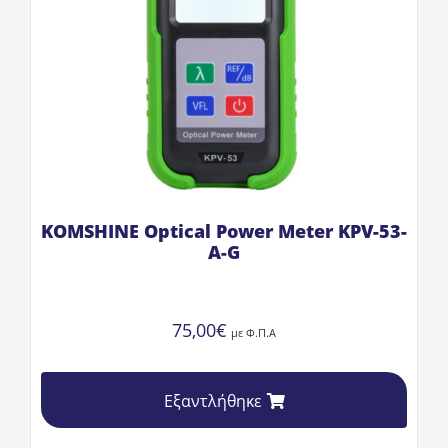
KOMSHINE Optical Power Meter KPV-53-
A-G
75,00
€
με Φ.Π.Α
Εξαντλήθηκε