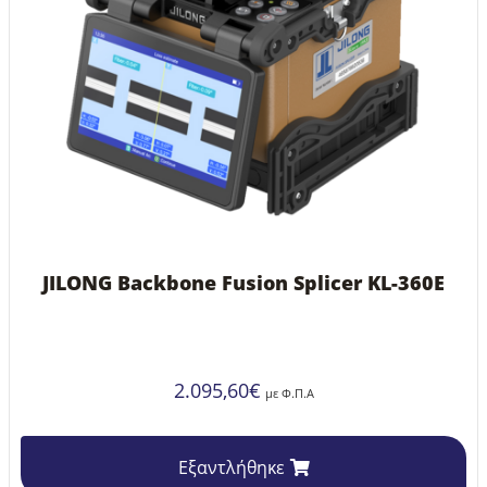
JILONG Backbone Fusion Splicer KL-360E
2.095,60
€
με Φ.Π.Α
Εξαντλήθηκε