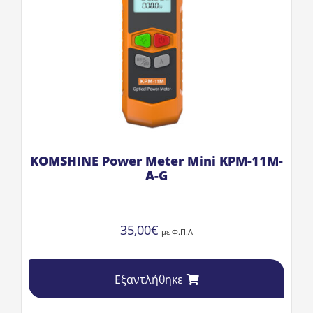
KOMSHINE Power Meter Mini KPM-11M-
A-G
35,00
€
με Φ.Π.Α
Εξαντλήθηκε