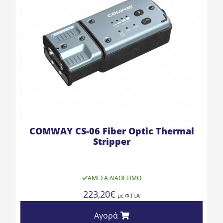
COMWAY CS-06 Fiber Optic Thermal
Stripper
ΆΜΕΣΑ ΔΙΑΘΈΣΙΜΟ
223,20
€
με Φ.Π.Α
Αγορά