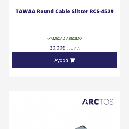
TAWAA Round Cable Slitter RCS-4529
ΆΜΕΣΑ ΔΙΑΘΈΣΙΜΟ
39,99
€
με Φ.Π.Α
Αγορά