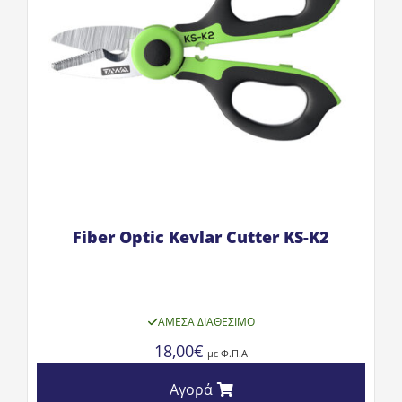
Fiber Optic Kevlar Cutter KS-K2
ΆΜΕΣΑ ΔΙΑΘΈΣΙΜΟ
18,00
€
με Φ.Π.Α
Αγορά