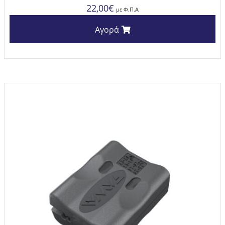
22,00
€
με Φ.Π.Α
Αγορά