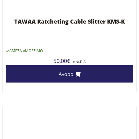
TAWAA Ratcheting Cable Slitter KMS-K
ΆΜΕΣΑ ΔΙΑΘΈΣΙΜΟ
50,00
€
με Φ.Π.Α
Αγορά