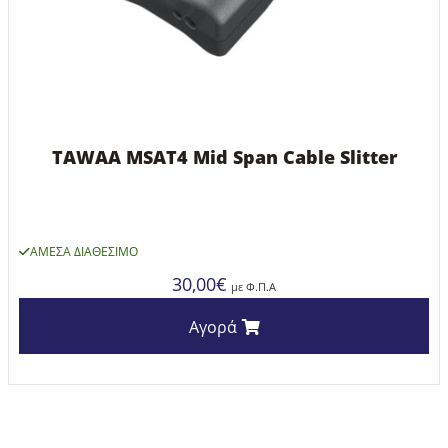
TAWAA MSAT4 Mid Span Cable Slitter
ΆΜΕΣΑ ΔΙΑΘΈΣΙΜΟ
30,00
€
με Φ.Π.Α
Αγορά