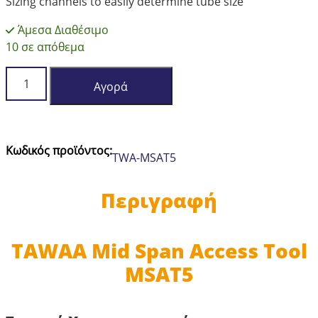
Sizing channels to easily determine tube size
Άμεσα Διαθέσιμο
10 σε απόθεμα
TAWAA
Αγορά
Mid
Span
Access
Tool
Κωδικός προϊόντος:
TWA-MSAT5
MSAT5
ποσότητα
Περιγραφή
TAWAA Mid Span Access Tool
MSAT5