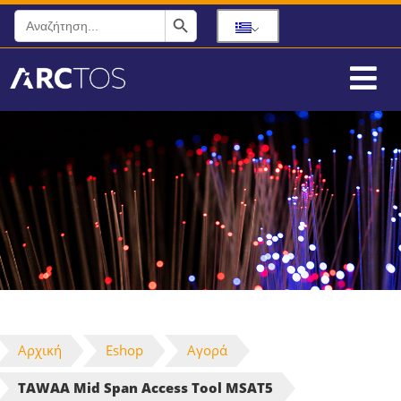
Search Button
Search
for:
Αρχική
Eshop
Αγορά
TAWAA Mid Span Access Tool MSAT5