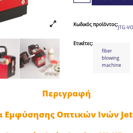
Οπτικών
Ινών
Jetting
Κωδικός προϊόντος:
JTG-V
V0
HD
ποσότητα
Ετικέτες:
fiber
blowing
machine
Περιγραφή
 Εμφύσησης Οπτικών Ινών Jett