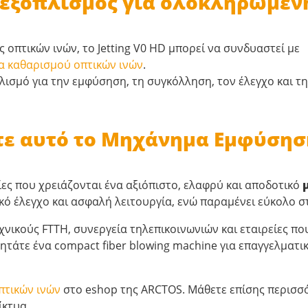
 εξοπλισμός για ολοκληρωμέν
 οπτικών ινών, το Jetting V0 HD μπορεί να συνδυαστεί με
α καθαρισμού οπτικών ινών
.
πλισμό για την εμφύσηση, τη συγκόλληση, τον έλεγχο και τ
ετε αυτό το Μηχάνημα Εμφύση
τίες που χρειάζονται ένα αξιόπιστο, ελαφρύ και αποδοτικό
ό έλεγχο και ασφαλή λειτουργία, ενώ παραμένει εύκολο σ
εχνικούς FTTH, συνεργεία τηλεπικοινωνιών και εταιρείες 
ητάτε ένα compact fiber blowing machine για επαγγελματικ
πτικών ινών
στο eshop της ARCTOS. Μάθετε επίσης περισσό
ίκτυα.