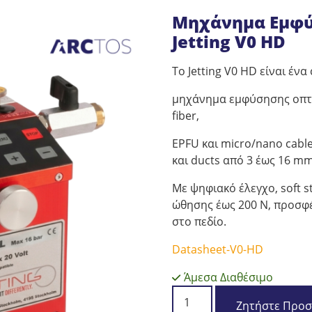
Μηχάνημα Εμφύ
Jetting V0 HD
Το Jetting V0 HD είναι έν
μηχάνημα εμφύσησης οπτικ
fiber,
EPFU και micro/nano cable
και ducts από 3 έως 16 mm
Με ψηφιακό έλεγχο, soft s
ώθησης έως 200 N, προσφέ
στο πεδίο.
Datasheet-V0-HD
Άμεσα Διαθέσιμο
Μηχάνημα
Ζητήστε Προ
Εμφύσησης