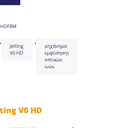
OHDFBM
,
,
Jetting
μηχάνημα
V0 HD
εμφύσησης
οπτικών
ινών
ing V0 HD