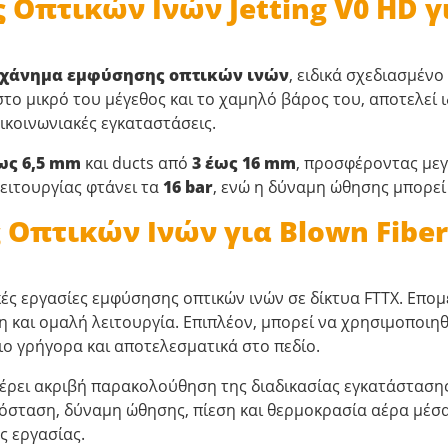
πτικών Ινών Jetting V0 HD γ
χάνημα εμφύσησης οπτικών ινών
, ειδικά σχεδιασμένο
στο μικρό του μέγεθος και το χαμηλό βάρος του, αποτελεί 
ικοινωνιακές εγκαταστάσεις.
έως 6,5 mm
και ducts από
3 έως 16 mm
, προσφέροντας μεγ
ειτουργίας φτάνει τα
16 bar
, ενώ η δύναμη ώθησης μπορεί
πτικών Ινών για Blown Fiber, 
τικές εργασίες εμφύσησης οπτικών ινών σε δίκτυα FTTX. Επο
 και ομαλή λειτουργία. Επιπλέον, μπορεί να χρησιμοποιη
ιο γρήγορα και αποτελεσματικά στο πεδίο.
ει ακριβή παρακολούθηση της διαδικασίας εγκατάστασης. 
όσταση, δύναμη ώθησης, πίεση και θερμοκρασία αέρα μέσα
ς εργασίας.