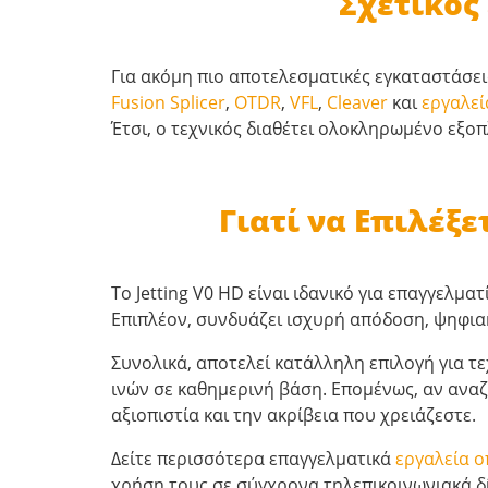
Σχετικός
Για ακόμη πιο αποτελεσματικές εγκαταστάσεις
Fusion Splicer
,
OTDR
,
VFL
,
Cleaver
και
εργαλεί
Έτσι, ο τεχνικός διαθέτει ολοκληρωμένο εξο
Γιατί να Επιλέξ
Το Jetting V0 HD είναι ιδανικό για επαγγελμα
Επιπλέον, συνδυάζει ισχυρή απόδοση, ψηφιακ
Συνολικά, αποτελεί κατάλληλη επιλογή για τ
ινών σε καθημερινή βάση. Επομένως, αν αναζ
αξιοπιστία και την ακρίβεια που χρειάζεστε.
Δείτε περισσότερα επαγγελματικά
εργαλεία ο
χρήση τους σε σύγχρονα τηλεπικοινωνιακά δ