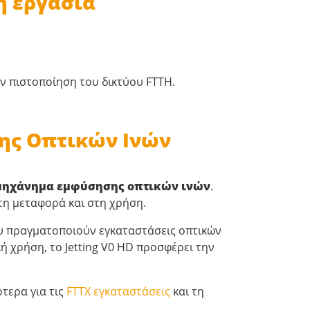
η εργασία
ην πιστοποίηση του δικτύου FTTH.
σης Οπτικών Ινών
μηχάνημα εμφύσησης οπτικών ινών
.
τη μεταφορά και στη χρήση.
που πραγματοποιούν εγκαταστάσεις οπτικών
ή χρήση, το Jetting V0 HD προσφέρει την
τερα για τις
FTTX εγκαταστάσεις
και τη