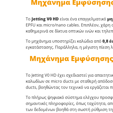
Μηχάνημα Εμφύσησης Ο
Το
Jetting V0 HD
είναι ένα επαγγελματικό
μη
EPFU και micro/nano cables. Επιπλέον, χάρη 
καθημερινά σε δίκτυα οπτικών ινών και τηλεπ
Το μηχάνημα υποστηρίζει καλώδια από
0,8 
εγκατάστασης. Παράλληλα, η μέγιστη πίεση λ
Μηχάνημα Εμφύσησης Ο
Το Jetting V0 HD έχει σχεδιαστεί για απαιτη
καλωδίων σε micro ducts με σταθερή απόδοση
ducts, βοηθώντας τον τεχνικό να εργάζεται π
Το πλήρως ψηφιακό σύστημα ελέγχου προσφέρ
σημαντικές πληροφορίες, όπως ταχύτητα, απ
των δεδομένων βοηθά στη σωστή ρύθμιση τη