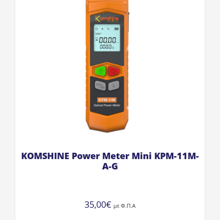
KOMSHINE Power Meter Mini KPM-11M-
A-G
35,00
€
με Φ.Π.Α