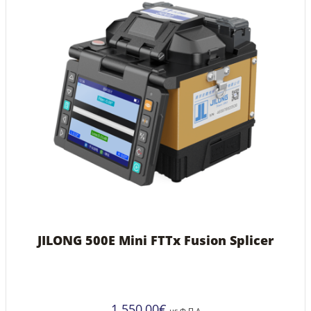
JILONG 500E Mini FTTx Fusion Splicer
1.550,00
€
με Φ.Π.Α