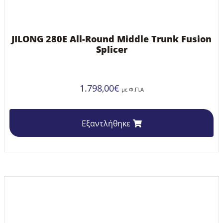
JILONG 280E All-Round Middle Trunk Fusion
Splicer
1.798,00
€
με Φ.Π.Α
Εξαντλήθηκε