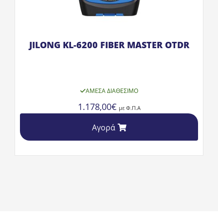
JILONG KL-6200 FIBER MASTER OTDR
ΆΜΕΣΑ ΔΙΑΘΈΣΙΜΟ
1.178,00
€
με Φ.Π.Α
Αγορά