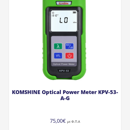
KOMSHINE Optical Power Meter KPV-53-
A-G
75,00
€
με Φ.Π.Α