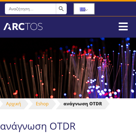
Search Button
Search
for:
Αρχική
Eshop
ανάγνωση OTDR
ανάγνωση OTDR