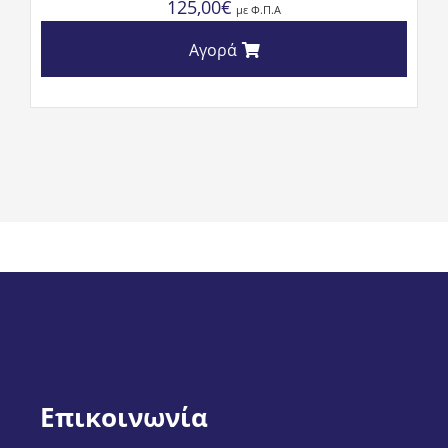
125,00
€
με Φ.Π.Α
Αγορά
Επικοινωνία