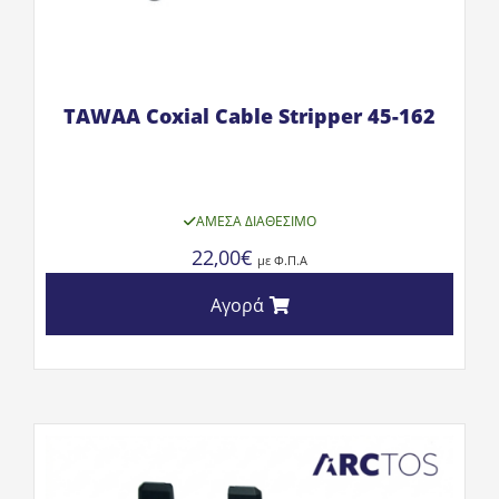
TAWAA Coxial Cable Stripper 45-162
ΆΜΕΣΑ ΔΙΑΘΈΣΙΜΟ
22,00
€
με Φ.Π.Α
Αγορά