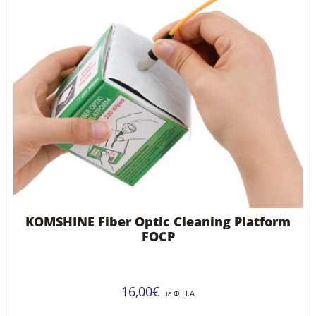
KOMSHINE Fiber Optic Cleaning Platform
FOCP
16,00
€
με Φ.Π.Α