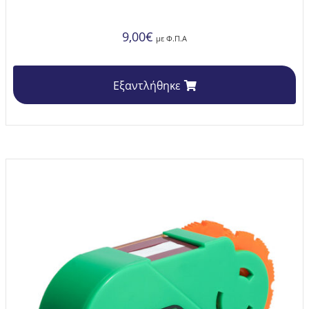
9,00
€
με Φ.Π.Α
Εξαντλήθηκε