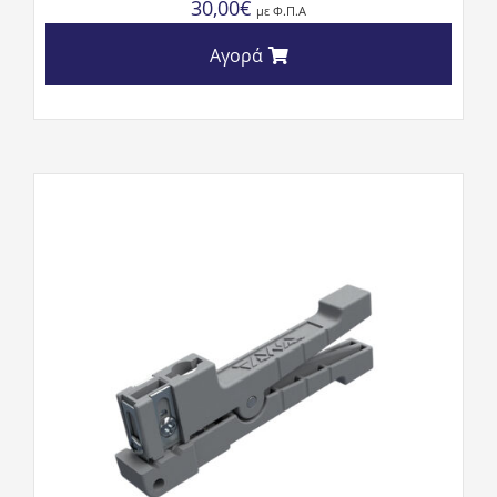
30,00
€
με Φ.Π.Α
Αγορά