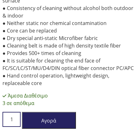
surface
● Consistency of cleaning without alcohol both outdoor
& indoor
● Neither static nor chemical contamination
● Core can be replaced
● Dry special anti-static Microfiber fabric
● Cleaning belt is made of high density textile fiber
● Provides 500+ times of cleaning
● It is suitable for cleaning the end face of
FC/SC/LC/ST/MU/D4/DIN optical fiber connector PC/APC
● Hand control operation, lightweight design,
replaceable core
Άμεσα Διαθέσιμο
3 σε απόθεμα
KOMSHINE
Αγορά
Cassette-
Type
Optical