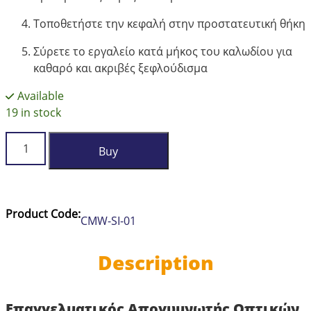
Τοποθετήστε την κεφαλή στην προστατευτική θήκη
Σύρετε το εργαλείο κατά μήκος του καλωδίου για
καθαρό και ακριβές ξεφλούδισμα
Available
19 in stock
Comway
Buy
Armored
Fiber
Optic
Cable
Product Code:
CMW-SI-01
Stripping
Tool
SI-
Description
01
quantity
Επαγγελματικός Απογυμνωτής Οπτικών