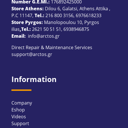
Number G.E.MI.:
176892425000
Store Athens:
Dilou 6, Galatsi, Athens Attika ,
P.C 11147,
Tel.:
216 800 3156
,
6976618233
Store Pyrgos:
Manolopoulou 10, Pyrgos
ilias
,Tel.:
2621 50 51 51
,
6938946875
Email:
info@arctos.gr
Direct Repair & Maintenance Services
support@arctos.gr
Information
Company
Eshop
Videos
Support