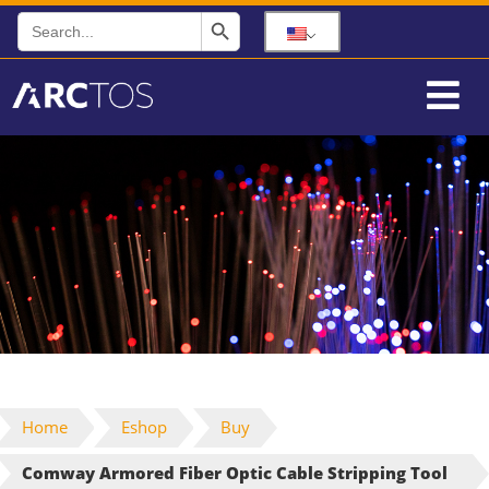
Search Button
Search
for:
Home
Eshop
Buy
Comway Armored Fiber Optic Cable Stripping Tool